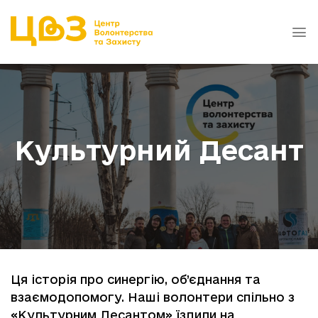
Skip
to
content
Культурний Десант
Ця історія про синергію, об’єднання та
взаємодопомогу. Наші волонтери спільно з
«Культурним Десантом» їздили на