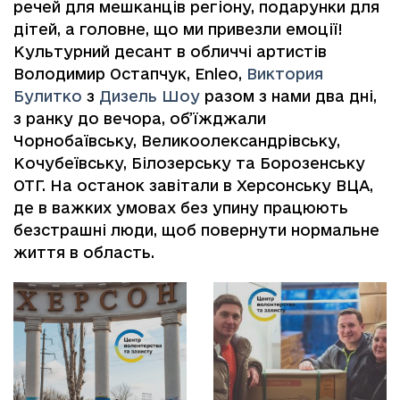
речей для мешканців регіону, подарунки для
дітей, а головне, що ми привезли емоції!
Культурний десант в обличчі артистів
Володимир Остапчук, Enleo,
Виктория
Булитко
з
Дизель Шоу
разом з нами два дні,
з ранку до вечора, об’їжджали
Чорнобаївську, Великоолександрівську,
Кочубеївську, Білозерську та Борозенську
ОТГ. На останок завітали в Херсонську ВЦА,
де в важких умовах без упину працюють
безстрашні люди, щоб повернути нормальне
життя в область.